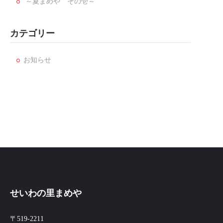
～夏まめや その壱～
カテゴリー
お知らせ
せいわの里まめや
〒519-2211