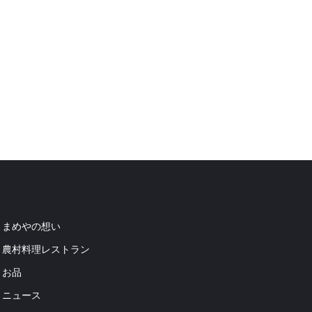
まめやの想い
農村料理レストラン
お品
ニュース