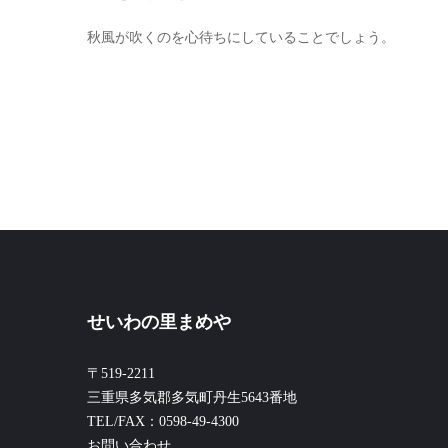
秋風が吹くのを心待ちにしていることでしょう。
せいわの里まめや
〒519-2211
三重県多気郡多気町丹生5643番地
TEL/FAX：0598-49-4300
お問い合わせ