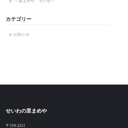
～夏まめや その壱～
カテゴリー
お知らせ
せいわの里まめや
〒519-2211